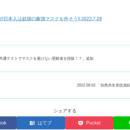
️日本人は奴隷の象徴マスクを外そう!! 2022.7.28
大学入学共通テストでマスクを着けない受験者を排除！？」追加
2022.09.02 「自然共生党
シェアする
ook
はてブ
Pocket