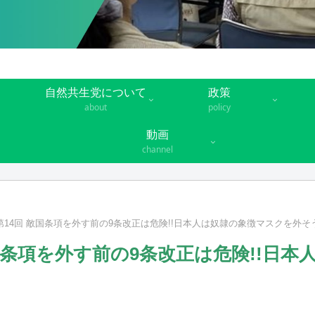
自然共生党について
政策
about
policy
動画
channel
01 「第14回 敵国条項を外す前の9条改正は危険!!️日本人は奴隷の象徴マスクを外そ
4回 敵国条項を外す前の9条改正は危険!!