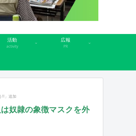
活動
広報
activity
PR
う!!」追加
️日本人は奴隷の象徴マスクを外