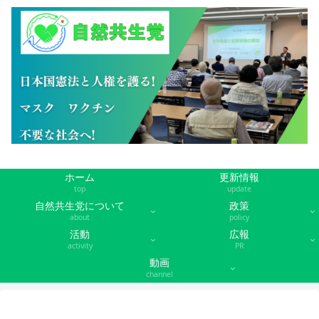
ホーム
更新情報
top
update
自然共生党について
政策
about
policy
活動
広報
activity
PR
動画
channel