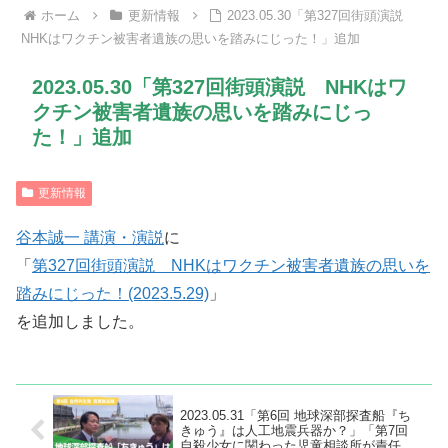
ホーム
更新情報
2023.05.30「第327回街頭演説
NHKはワクチン被害者遺族の思いを踏みにじった！」追加
2023.05.30「第327回街頭演説 NHKはワ
クチン被害者遺族の思いを踏みにじっ
た！」追加
更新情報
谷本誠一 講演・演説
に
「
第327回街頭演説 NHKはワクチン被害者遺族の思いを
踏みにじった！(2023.5.29)
」
を追加しました。
2023.05.31「第6回 地球深部探査船『ち
きゅう』は人工地震兵器か？」「第7回
自殺少女に関わった児童相談所が責任を