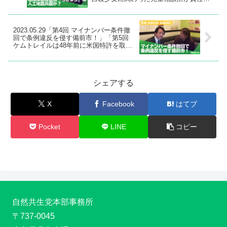
放棄！？」追加
2023.05.29「第4回 マイナンバー条件撤
回で条例違反を侵す備前市！」「第5回
ケムトレイルは48年前に米国特許を取得
していた！」追加
シェアする
X
Facebook
はてブ
Pocket
LINE
コピー
自然共生党本部事務所
〒737-0045