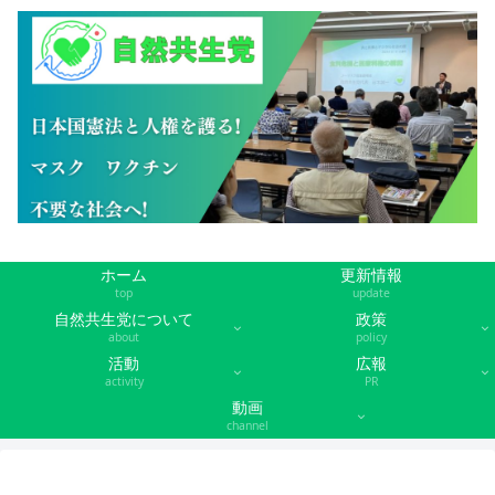
ホーム
更新情報
top
update
自然共生党について
政策
about
policy
活動
広報
activity
PR
動画
channel