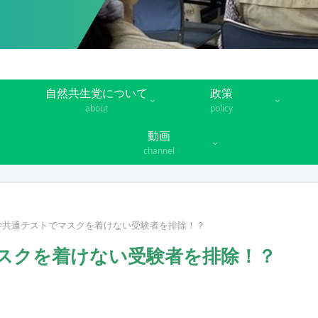
自然共生党について
政策
about
policy
動画
channel
学共通テストでマスクを着けない受験者を排除！？
スクを着けない受験者を排除！？