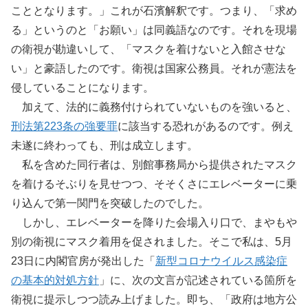
こととなります。」これが石濱解釈です。つまり、「求め
る」というのと「お願い」は同義語なのです。それを現場
の衛視が勘違いして、「マスクを着けないと入館させな
い」と豪語したのです。衛視は国家公務員。それが憲法を
侵していることになります。
加えて、法的に義務付けられていないものを強いると、
刑法第223条の強要罪
に該当する恐れがあるのです。例え
未遂に終わっても、刑は成立します。
私を含めた同行者は、別館事務局から提供されたマスク
を着けるそぶりを見せつつ、そそくさにエレベーターに乗
り込んで第一関門を突破したのでした。
しかし、エレベーターを降りた会場入り口で、まやもや
別の衛視にマスク着用を促されました。そこで私は、5月
23日に内閣官房が発出した「
新型コロナウイルス感染症
の基本的対処方針
」に、次の文言が記述されている箇所を
衛視に提示しつつ読み上げました。即ち、「政府は地方公