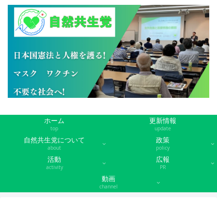
ホーム
更新情報
top
update
自然共生党について
政策
about
policy
活動
広報
activity
PR
動画
channel