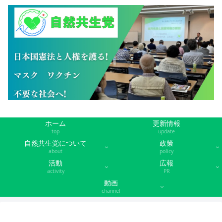
ホーム
更新情報
top
update
自然共生党について
政策
about
policy
活動
広報
activity
PR
動画
channel