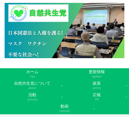
ホーム
更新情報
top
update
自然共生党について
政策
about
policy
活動
広報
activity
PR
動画
channel