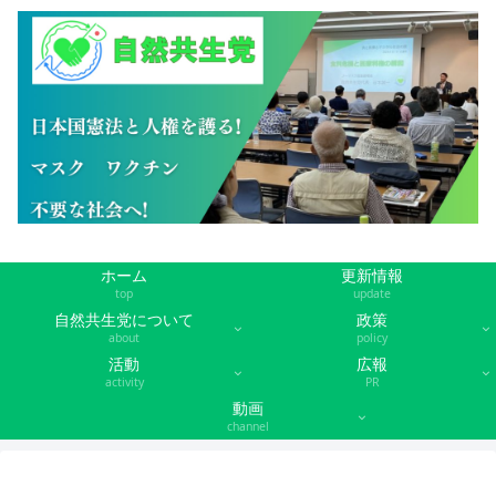
ホーム
更新情報
top
update
自然共生党について
政策
about
policy
活動
広報
activity
PR
動画
channel