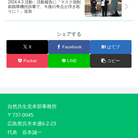
2024.4.3 活動・活動報告に「マスク強制
釧路降機控訴審で、今後の争点が浮き彫
りに！」追加
シェアする
X
Facebook
はてブ
Pocket
LINE
コピー
自然共生党本部事務所
〒737-0045
広島県呉市本通6-2-23
代表 谷本誠一